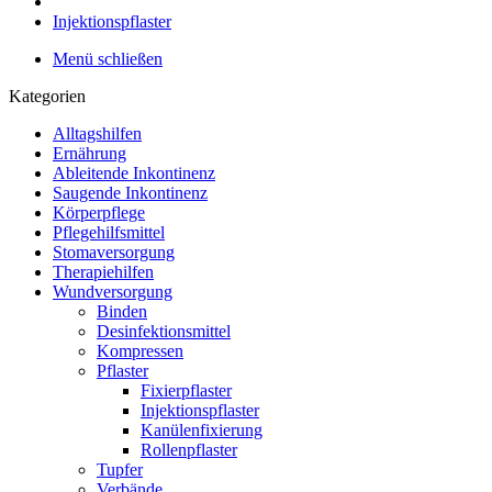
Injektionspflaster
Menü schließen
Kategorien
Alltagshilfen
Ernährung
Ableitende Inkontinenz
Saugende Inkontinenz
Körperpflege
Pflegehilfsmittel
Stomaversorgung
Therapiehilfen
Wundversorgung
Binden
Desinfektionsmittel
Kompressen
Pflaster
Fixierpflaster
Injektionspflaster
Kanülenfixierung
Rollenpflaster
Tupfer
Verbände