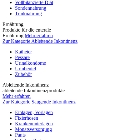
Vollbilanzierte Diät
Sondennahrung
Trinknahrung
Ernährung
Produkte für die enterale
Ernährung
Mehr erfahren
Zur Kategorie Ableitende Inkontinenz
Katheter
Pessare
Urinalkondome
Urinbeutel
Zubehör
Ableitende Inkontinenz
ableitende Inkontinenzprodukte
Mehr erfahren
Zur Kategorie Saugende Inkontinenz
Einlagen, Vorlagen
Fixierhosen
Krankenunterlagen
Monatsversorgung
Pants