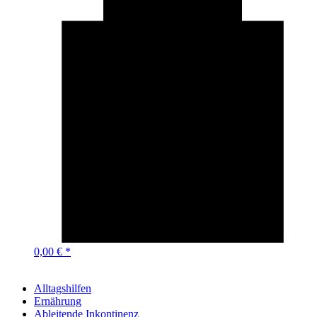
0,00 € *
Alltagshilfen
Ernährung
Ableitende Inkontinenz