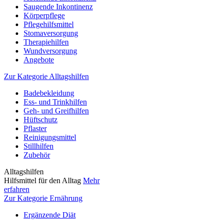
Saugende Inkontinenz
Körperpflege
Pflegehilfsmittel
Stomaversorgung
Therapiehilfen
Wundversorgung
Angebote
Zur Kategorie Alltagshilfen
Badebekleidung
Ess- und Trinkhilfen
Geh- und Greifhilfen
Hüftschutz
Pflaster
Reinigungsmittel
Stillhilfen
Zubehör
Alltagshilfen
Hilfsmittel für den Alltag
Mehr
erfahren
Zur Kategorie Ernährung
Ergänzende Diät