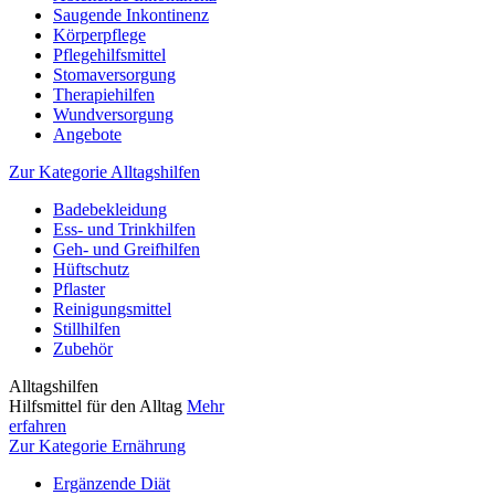
Saugende Inkontinenz
Körperpflege
Pflegehilfsmittel
Stomaversorgung
Therapiehilfen
Wundversorgung
Angebote
Zur Kategorie Alltagshilfen
Badebekleidung
Ess- und Trinkhilfen
Geh- und Greifhilfen
Hüftschutz
Pflaster
Reinigungsmittel
Stillhilfen
Zubehör
Alltagshilfen
Hilfsmittel für den Alltag
Mehr
erfahren
Zur Kategorie Ernährung
Ergänzende Diät