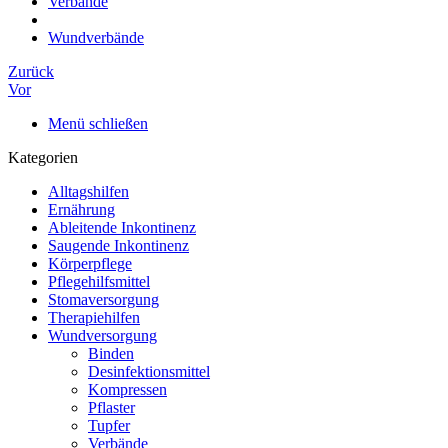
Verbände
Wundverbände
Zurück
Vor
Menü schließen
Kategorien
Alltagshilfen
Ernährung
Ableitende Inkontinenz
Saugende Inkontinenz
Körperpflege
Pflegehilfsmittel
Stomaversorgung
Therapiehilfen
Wundversorgung
Binden
Desinfektionsmittel
Kompressen
Pflaster
Tupfer
Verbände