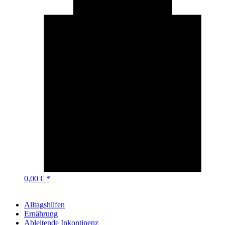
0,00 € *
Alltagshilfen
Ernährung
Ableitende Inkontinenz