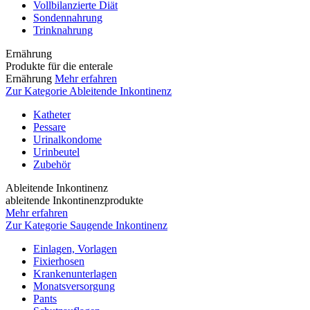
Vollbilanzierte Diät
Sondennahrung
Trinknahrung
Ernährung
Produkte für die enterale
Ernährung
Mehr erfahren
Zur Kategorie Ableitende Inkontinenz
Katheter
Pessare
Urinalkondome
Urinbeutel
Zubehör
Ableitende Inkontinenz
ableitende Inkontinenzprodukte
Mehr erfahren
Zur Kategorie Saugende Inkontinenz
Einlagen, Vorlagen
Fixierhosen
Krankenunterlagen
Monatsversorgung
Pants