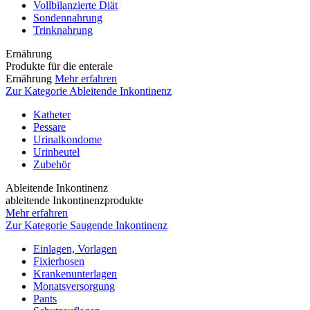
Vollbilanzierte Diät
Sondennahrung
Trinknahrung
Ernährung
Produkte für die enterale
Ernährung
Mehr erfahren
Zur Kategorie Ableitende Inkontinenz
Katheter
Pessare
Urinalkondome
Urinbeutel
Zubehör
Ableitende Inkontinenz
ableitende Inkontinenzprodukte
Mehr erfahren
Zur Kategorie Saugende Inkontinenz
Einlagen, Vorlagen
Fixierhosen
Krankenunterlagen
Monatsversorgung
Pants