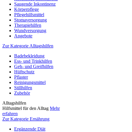
Saugende Inkontinenz
Körperpflege
Pflegehilfsmittel
Stomaversorgung
Therapiehilfen
Wundversorgung
Angebote
Zur Kategorie Alltagshilfen
Badebekleidung
Ess- und Trinkhilfen
Geh- und Greifhilfen
Hüftschutz
Pflaster
Reinigungsmittel
Stillhilfen
Zubehör
Alltagshilfen
Hilfsmittel für den Alltag
Mehr
erfahren
Zur Kategorie Ernährung
Ergänzende Diät