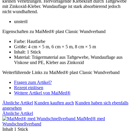
kleinen Verletzungen. Hervorragende Klebekraft durch Taftgewebe
mit Zinkoxid-Kleber. Wundauflage ist stark absorbierend jedoch
nicht wundhaftend.
unsteril
Eigenschaften zu MaiMed® plast Classic Wundverband
Farbe: Hautfarbe
Größe: 4 cm × 5 m, 6 cm × 5 m, 8 cm × 5 m
Inhalt: 1 Stück
Material: Trägermaterial aus Taftgewebe, Wundauflage aus
Viskose und PE, Kleber aus Zinkoxid
Weiterführende Links zu MaiMed® plast Classic Wundverband
Fragen zum Artikel?
Rezept einlösen
Weitere Artikel von MaiMed®
Ähnliche Artikel
Kunden kauften auch
Kunden haben sich ebenfalls
angesehen
Ähnliche Artikel
MaiMed® med
Wundschnellverband
Inhalt
1 Stück