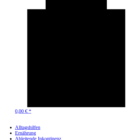
0,00 € *
Alltagshilfen
Ernährung
Ableitende Inkontinenz