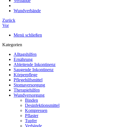
Verbände
Wundverbände
Zurück
Vor
Menü schließen
Kategorien
Alltagshilfen
Ernährung
Ableitende Inkontinenz
Saugende Inkontinenz
Körperpflege
Pflegehilfsmittel
Stomaversorgung
Therapiehilfen
Wundversorgung
Binden
Desinfektionsmittel
Kompressen
Pflaster
Tupfer
Verbände