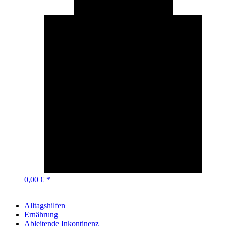
0,00 € *
Alltagshilfen
Ernährung
Ableitende Inkontinenz