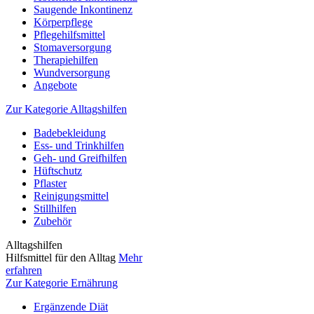
Saugende Inkontinenz
Körperpflege
Pflegehilfsmittel
Stomaversorgung
Therapiehilfen
Wundversorgung
Angebote
Zur Kategorie Alltagshilfen
Badebekleidung
Ess- und Trinkhilfen
Geh- und Greifhilfen
Hüftschutz
Pflaster
Reinigungsmittel
Stillhilfen
Zubehör
Alltagshilfen
Hilfsmittel für den Alltag
Mehr
erfahren
Zur Kategorie Ernährung
Ergänzende Diät