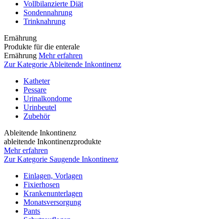
Vollbilanzierte Diät
Sondennahrung
Trinknahrung
Ernährung
Produkte für die enterale
Ernährung
Mehr erfahren
Zur Kategorie Ableitende Inkontinenz
Katheter
Pessare
Urinalkondome
Urinbeutel
Zubehör
Ableitende Inkontinenz
ableitende Inkontinenzprodukte
Mehr erfahren
Zur Kategorie Saugende Inkontinenz
Einlagen, Vorlagen
Fixierhosen
Krankenunterlagen
Monatsversorgung
Pants