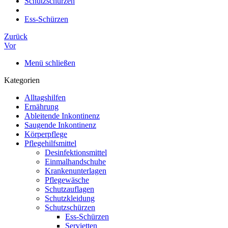
Schutzschürzen
Ess-Schürzen
Zurück
Vor
Menü schließen
Kategorien
Alltagshilfen
Ernährung
Ableitende Inkontinenz
Saugende Inkontinenz
Körperpflege
Pflegehilfsmittel
Desinfektionsmittel
Einmalhandschuhe
Krankenunterlagen
Pflegewäsche
Schutzauflagen
Schutzkleidung
Schutzschürzen
Ess-Schürzen
Servietten