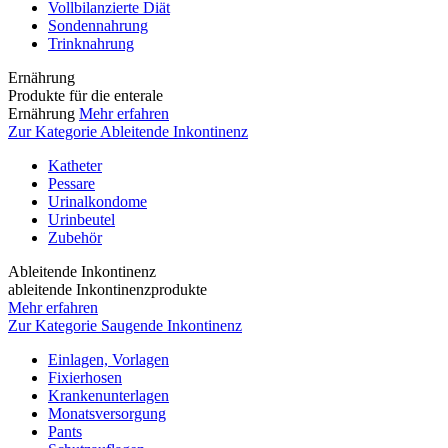
Vollbilanzierte Diät
Sondennahrung
Trinknahrung
Ernährung
Produkte für die enterale
Ernährung
Mehr erfahren
Zur Kategorie Ableitende Inkontinenz
Katheter
Pessare
Urinalkondome
Urinbeutel
Zubehör
Ableitende Inkontinenz
ableitende Inkontinenzprodukte
Mehr erfahren
Zur Kategorie Saugende Inkontinenz
Einlagen, Vorlagen
Fixierhosen
Krankenunterlagen
Monatsversorgung
Pants