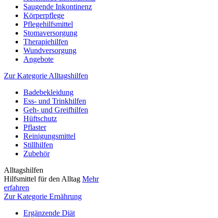
Saugende Inkontinenz
Körperpflege
Pflegehilfsmittel
Stomaversorgung
Therapiehilfen
Wundversorgung
Angebote
Zur Kategorie Alltagshilfen
Badebekleidung
Ess- und Trinkhilfen
Geh- und Greifhilfen
Hüftschutz
Pflaster
Reinigungsmittel
Stillhilfen
Zubehör
Alltagshilfen
Hilfsmittel für den Alltag
Mehr
erfahren
Zur Kategorie Ernährung
Ergänzende Diät