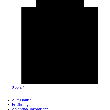
0,00 € *
Alltagshilfen
Ernährung
Ableitende Inkontinenz