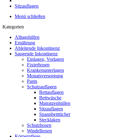
Sitzauflagen
Menü schließen
Kategorien
Alltagshilfen
Ernährung
Ableitende Inkontinenz
Saugende Inkontinenz
Einlagen, Vorlagen
Fixierhosen
Krankenunterlagen
Monatsversorgung
Pants
Schutzauflagen
Bettauflagen
Bettwäsche
Matratzenhüllen
Sitzauflagen
Spannbetttücher
Stecklaken
Schutzhosen
Windelhosen
Körperpflege