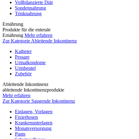
Vollbilanzierte Diät
Sondennahrung
Trinknahrung
Ernährung
Produkte für die enterale
Ernährung
Mehr erfahren
Zur Kategorie Ableitende Inkontinenz
Katheter
Pessare
Urinalkondome
Urinbeutel
Zubehör
Ableitende Inkontinenz
ableitende Inkontinenzprodukte
Mehr erfahren
Zur Kategorie Saugende Inkontinenz
Einlagen, Vorlagen
Fixierhosen
Krankenunterlagen
Monatsversorgung
Pants