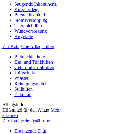
Saugende Inkontinenz
Körperpflege
Pflegehilfsmittel
Stomaversorgung
Therapiehilfen
Wundversorgung
Angebote
Zur Kategorie Alltagshilfen
Badebekleidung
Ess- und Trinkhilfen
Geh- und Greifhilfen
Hüftschutz
Pflaster
Reinigungsmittel
Stillhilfen
Zubehör
Alltagshilfen
Hilfsmittel für den Alltag
Mehr
erfahren
Zur Kategorie Ernährung
Ergänzende Diät