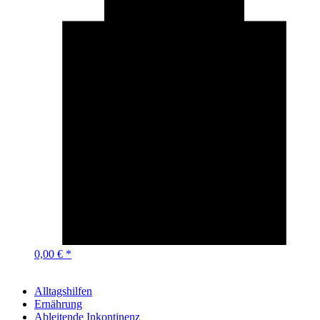
0,00 € *
Alltagshilfen
Ernährung
Ableitende Inkontinenz