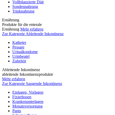
Vollbilanzierte Diät
Sondennahrung
Trinknahrung
Ernährung
Produkte für die enterale
Ernährung
Mehr erfahren
Zur Kategorie Ableitende Inkontinenz
Katheter
Pessare
Urinalkondome
Urinbeutel
Zubehör
Ableitende Inkontinenz
ableitende Inkontinenzprodukte
Mehr erfahren
Zur Kategorie Saugende Inkontinenz
Einlagen, Vorlagen
Fixierhosen
Krankenunterlagen
Monatsversorgung
Pants