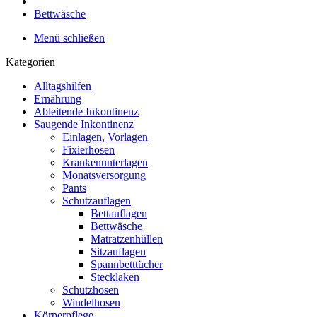
Bettwäsche
Menü schließen
Kategorien
Alltagshilfen
Ernährung
Ableitende Inkontinenz
Saugende Inkontinenz
Einlagen, Vorlagen
Fixierhosen
Krankenunterlagen
Monatsversorgung
Pants
Schutzauflagen
Bettauflagen
Bettwäsche
Matratzenhüllen
Sitzauflagen
Spannbetttücher
Stecklaken
Schutzhosen
Windelhosen
Körperpflege