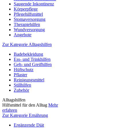
Saugende Inkontinenz
Körperpflege
Pflegehilfsmittel
Stomaversorgung
Therapiehilfen
Wundversorgung
Angebote
Zur Kategorie Alltagshilfen
Badebekleidung
Ess- und Trinkhilfen
Geh- und Greifhilfen
Hüftschutz
Pflaster
Reinigungsmittel
Stillhilfen
Zubehör
Alltagshilfen
Hilfsmittel für den Alltag
Mehr
erfahren
Zur Kategorie Ernährung
Ergänzende Diät