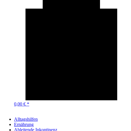
0,00 € *
Alltagshilfen
Ernährung
Ableitende Inkontinenz