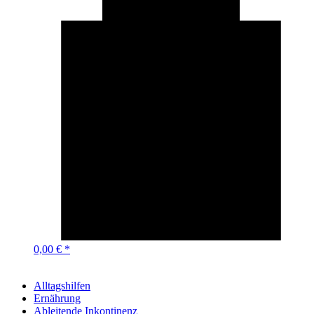
0,00 € *
Alltagshilfen
Ernährung
Ableitende Inkontinenz