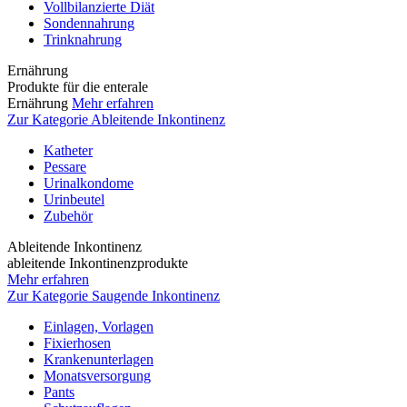
Vollbilanzierte Diät
Sondennahrung
Trinknahrung
Ernährung
Produkte für die enterale
Ernährung
Mehr erfahren
Zur Kategorie Ableitende Inkontinenz
Katheter
Pessare
Urinalkondome
Urinbeutel
Zubehör
Ableitende Inkontinenz
ableitende Inkontinenzprodukte
Mehr erfahren
Zur Kategorie Saugende Inkontinenz
Einlagen, Vorlagen
Fixierhosen
Krankenunterlagen
Monatsversorgung
Pants