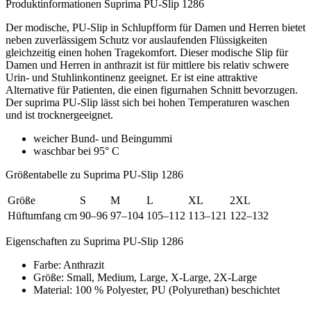
Produktinformationen Suprima PU-Slip 1286
Der modische, PU-Slip in Schlupfform für Damen und Herren bietet
neben zuverlässigem Schutz vor auslaufenden Flüssigkeiten
gleichzeitig einen hohen Tragekomfort. Dieser modische Slip für
Damen und Herren in anthrazit ist für mittlere bis relativ schwere
Urin- und Stuhlinkontinenz geeignet. Er ist eine attraktive
Alternative für Patienten, die einen figurnahen Schnitt bevorzugen.
Der suprima PU-Slip lässt sich bei hohen Temperaturen waschen
und ist trocknergeeignet.
weicher Bund- und Beingummi
waschbar bei 95° C
Größentabelle zu Suprima PU-Slip 1286
Größe
S
M
L
XL
2XL
Hüftumfang cm
90–96
97–104
105–112
113–121
122–132
Eigenschaften zu Suprima PU-Slip 1286
Farbe: Anthrazit
Größe: Small, Medium, Large, X-Large, 2X-Large
Material: 100 % Polyester, PU (Polyurethan) beschichtet