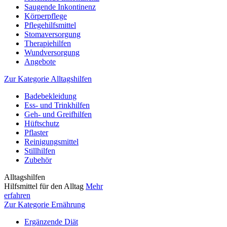
Saugende Inkontinenz
Körperpflege
Pflegehilfsmittel
Stomaversorgung
Therapiehilfen
Wundversorgung
Angebote
Zur Kategorie Alltagshilfen
Badebekleidung
Ess- und Trinkhilfen
Geh- und Greifhilfen
Hüftschutz
Pflaster
Reinigungsmittel
Stillhilfen
Zubehör
Alltagshilfen
Hilfsmittel für den Alltag
Mehr
erfahren
Zur Kategorie Ernährung
Ergänzende Diät